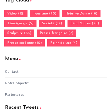
Tag Cloud
Vidéo (12)
Tourisme (90)
Théatre/Danse (18)
Témoignage (5)
Société (14)
Séoul/Corée (45)
Sculpture (33)
Presse française (9)
Presse coréenne (10)
Point de vue (4)
Menu
Contact
Notre objectif
Partenaires
Recent Tweets