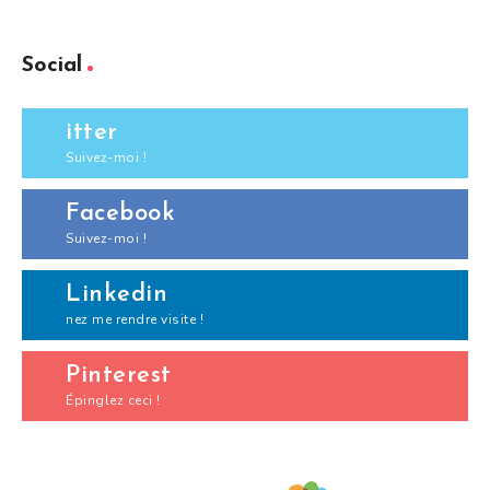
Social
itter
Suivez-moi !
Facebook
Suivez-moi !
Linkedin
nez me rendre visite !
Pinterest
Épinglez ceci !