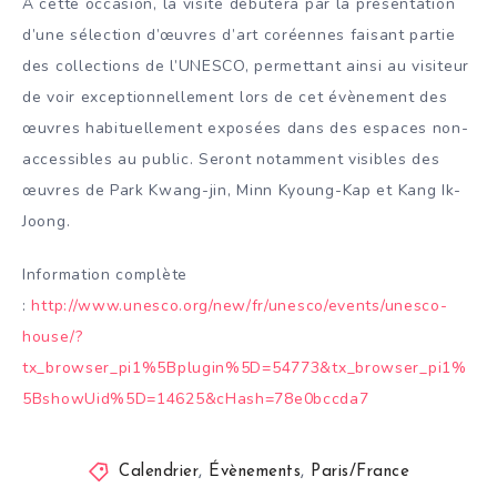
A cette occasion, la visite débutera par la présentation
d’une sélection d’œuvres d’art coréennes faisant partie
des collections de l’UNESCO, permettant ainsi au visiteur
de voir exceptionnellement lors de cet évènement des
œuvres habituellement exposées dans des espaces non-
accessibles au public. Seront notamment visibles des
œuvres de Park Kwang-jin, Minn Kyoung-Kap et Kang Ik-
Joong.
Information complète
:
http://www.unesco.org/new/fr/unesco/events/unesco-
house/?
tx_browser_pi1%5Bplugin%5D=54773&tx_browser_pi1%
5BshowUid%5D=14625&cHash=78e0bccda7
Calendrier
,
Évènements
,
Paris/France