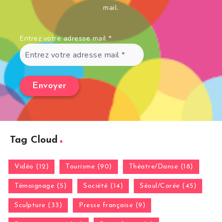
mail.
Entrez votre adresse mail
*
Tag Cloud
Vidéo (12)
Tourisme (90)
Théatre/Danse (18)
Témoignage (5)
Société (14)
Séoul/Corée (45)
Sculpture (33)
Presse française (9)