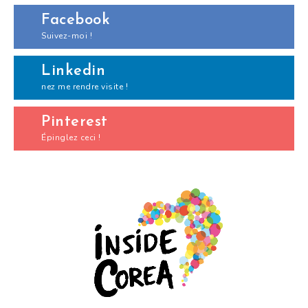
Facebook
Suivez-moi !
Linkedin
nez me rendre visite !
Pinterest
Épinglez ceci !