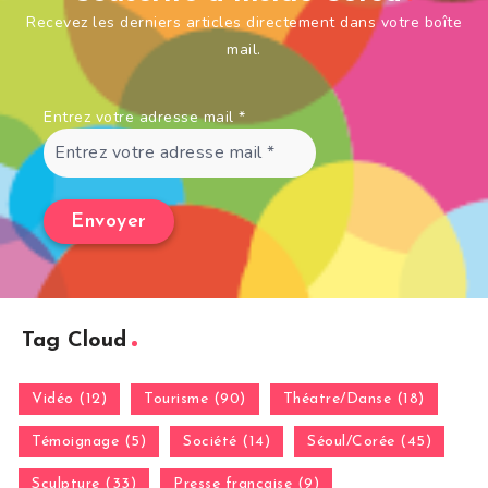
Recevez les derniers articles directement dans votre boîte
mail.
Entrez votre adresse mail
*
Tag Cloud
Vidéo (12)
Tourisme (90)
Théatre/Danse (18)
Témoignage (5)
Société (14)
Séoul/Corée (45)
Sculpture (33)
Presse française (9)