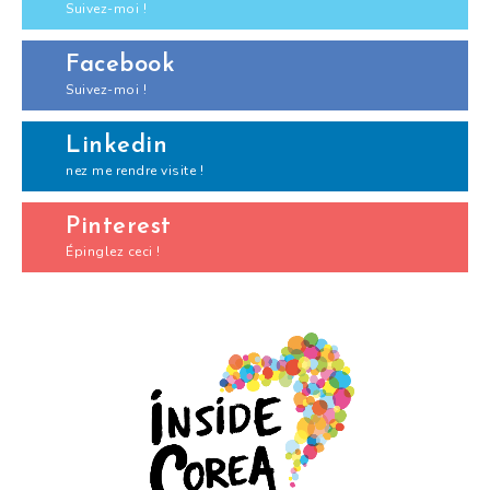
Suivez-moi !
Facebook
Suivez-moi !
Linkedin
nez me rendre visite !
Pinterest
Épinglez ceci !