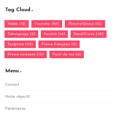
Tag Cloud
Vidéo (12)
Tourisme (90)
Théatre/Danse (18)
Témoignage (5)
Société (14)
Séoul/Corée (45)
Sculpture (33)
Presse française (9)
Presse coréenne (10)
Point de vue (4)
Menu
Contact
Notre objectif
Partenaires