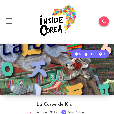
0
1401
6
La Corée de K à H
14 mai 2013
6
Min. à lire