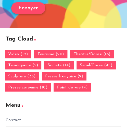
Tag Cloud
Vidéo (12)
Tourisme (90)
Théatre/Danse (18)
Témoignage (5)
Société (14)
Séoul/Corée (45)
Sculpture (33)
Presse française (9)
Presse coréenne (10)
Point de vue (4)
Menu
Contact