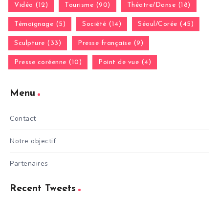
Vidéo (12)
Tourisme (90)
Théatre/Danse (18)
Témoignage (5)
Société (14)
Séoul/Corée (45)
Sculpture (33)
Presse française (9)
Presse coréenne (10)
Point de vue (4)
Menu
Contact
Notre objectif
Partenaires
Recent Tweets