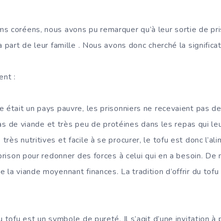
s coréens, nous avons pu remarquer qu’à leur sortie de pr
a part de leur famille . Nous avons donc cherché la significa
ent :
 était un pays pauvre, les prisonniers ne recevaient pas de
 pas de viande et très peu de protéines dans les repas qui leu
rès nutritives et facile à se procurer, le tofu est donc l’al
 prison pour redonner des forces à celui qui en a besoin. De 
 la viande moyennant finances. La tradition d’offrir du tofu
u tofu est un symbole de pureté. Il s’agit d’une invitation 