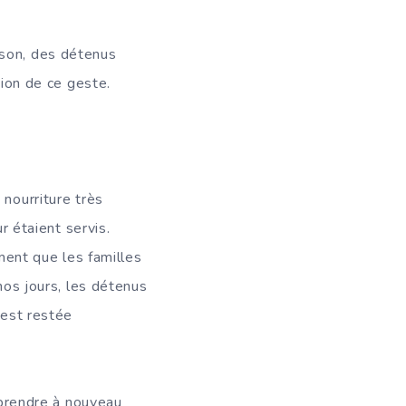
ison, des détenus
tion de ce geste.
 nourriture très
r étaient servis.
iment que les familles
nos jours, les détenus
 est restée
à prendre à nouveau