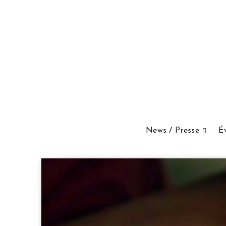
News / Presse
É