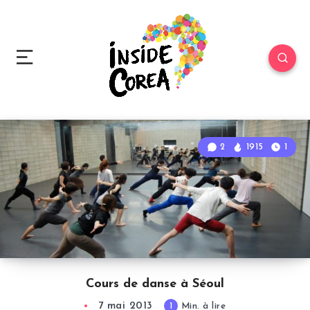
2
1915
1
Cours de danse à Séoul
7 mai 2013
1
Min. à lire