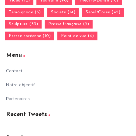
Vidéo (12)
Tourisme (90)
Théatre/Danse (18)
Témoignage (5)
Société (14)
Séoul/Corée (45)
Sculpture (33)
Presse française (9)
Presse coréenne (10)
Point de vue (4)
Menu
Contact
Notre objectif
Partenaires
Recent Tweets