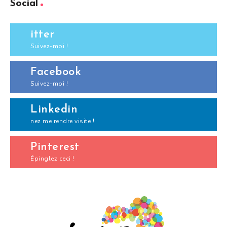
Social
itter
Suivez-moi !
Facebook
Suivez-moi !
Linkedin
nez me rendre visite !
Pinterest
Épinglez ceci !