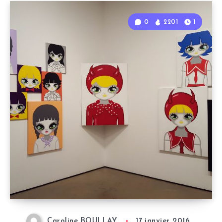
0
2201
1
Caroline BOULLAY
17 janvier 2016