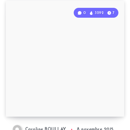
0
3292
7
Caroline BOULLAY
8 novembre 2015