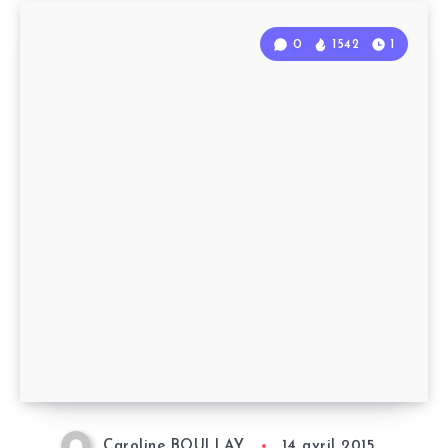
0
1542
1
Caroline BOULLAY
14 avril 2015