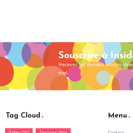
Souscrire à Insi
Recevez les derniers articles dir
mail.
Tag Cloud
Menu
Contact
Vidéo (12)
Tourisme (90)