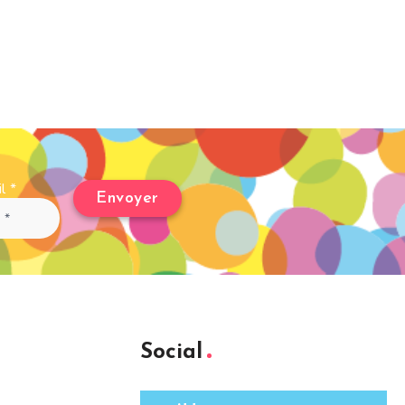
il
*
Social