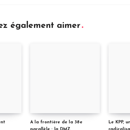
iez également aimer
ent
A la frontière de la 38e
Le KPP, u
parallèle : la DMZ
radicalis