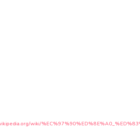
ko.wikipedia.org/wiki/%EC%97%90%ED%8E%A0_%ED%8