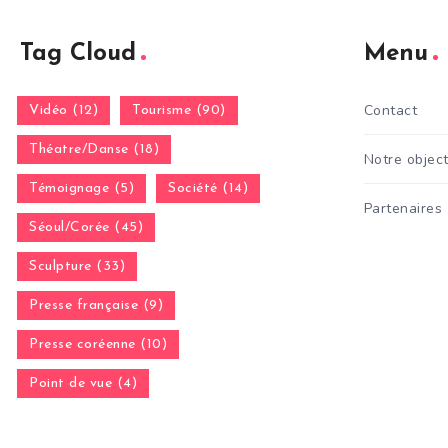
Tag Cloud
Menu
Contact
Vidéo (12)
Tourisme (90)
Théatre/Danse (18)
Notre object
Témoignage (5)
Société (14)
Partenaires
Séoul/Corée (45)
Sculpture (33)
Presse française (9)
Presse coréenne (10)
Point de vue (4)