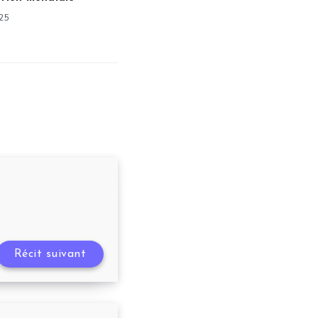
25
Récit suivant