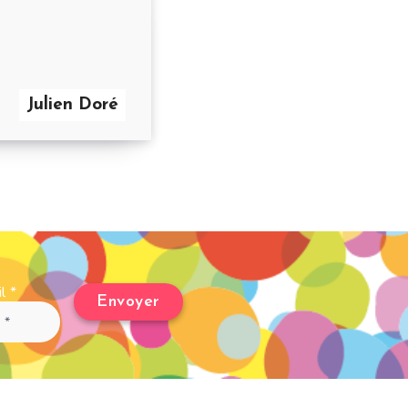
Julien Doré
il
*