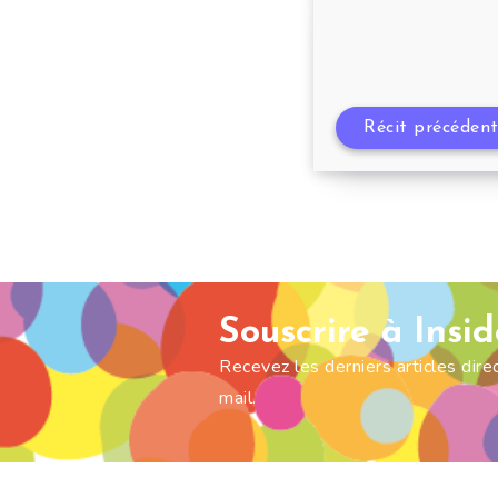
Récit précéden
Souscrire à Insi
Recevez les derniers articles dir
mail.