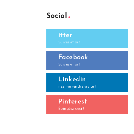
Social
itter
Suivez-moi !
Facebook
Suivez-moi !
Linkedin
nez me rendre visite !
Pinterest
Épinglez ceci !