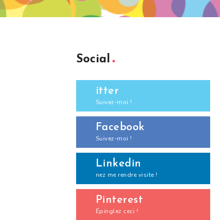
Social
itter
Suivez-moi !
Facebook
Suivez-moi !
Linkedin
nez me rendre visite !
Pinterest
Épinglez ceci !