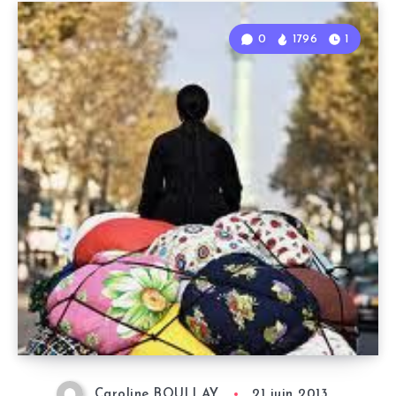
0
1796
1
Caroline BOULLAY
21 juin 2013