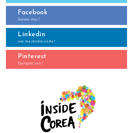
Facebook
Suivez-moi !
Linkedin
nez me rendre visite !
Pinterest
Épinglez ceci !