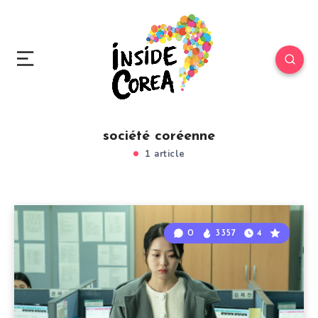
société coréenne
1 article
0
3357
4