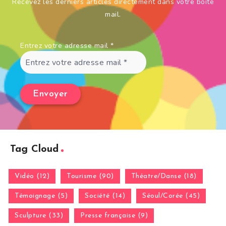
Recevez les derniers articles directement dans votre boîte
mail.
Entrez votre adresse mail
*
Tag Cloud
Vidéo (12)
Tourisme (90)
Théatre/Danse (18)
Témoignage (5)
Société (14)
Séoul/Corée (45)
Sculpture (33)
Presse française (9)