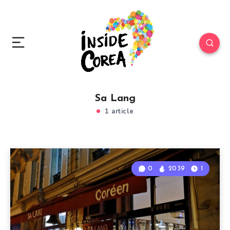
Sa Lang
1 article
0
2039
1