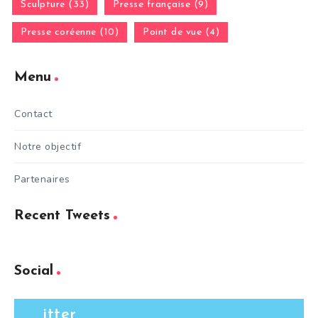
Sculpture (33)
Presse française (9)
Presse coréenne (10)
Point de vue (4)
Menu
Contact
Notre objectif
Partenaires
Recent Tweets
Social
itter