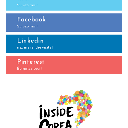
Suivez-moi !
Facebook
Suivez-moi !
Linkedin
nez me rendre visite !
Pinterest
Épinglez ceci !