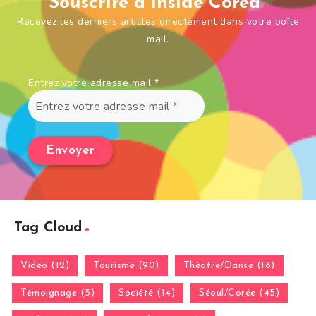
Souscrire à Inside Corea
Recevez les derniers articles directement dans votre boîte
mail.
Entrez votre adresse mail
*
Tag Cloud
Vidéo (12)
Tourisme (90)
Théatre/Danse (18)
Témoignage (5)
Société (14)
Séoul/Corée (45)