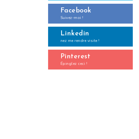
Facebook
Suivez-moi !
Linkedin
nez me rendre visite !
Pinterest
Épinglez ceci !