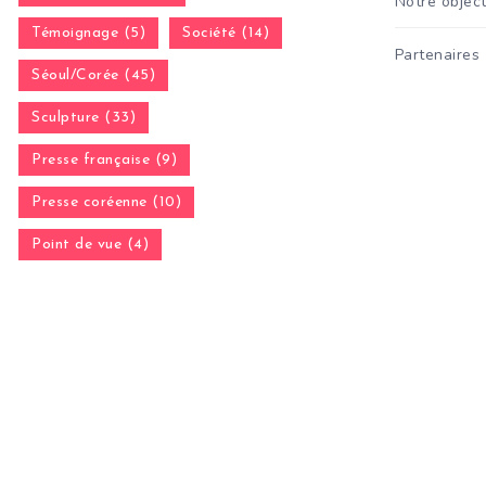
Notre object
Témoignage (5)
Société (14)
Partenaires
Séoul/Corée (45)
Sculpture (33)
Presse française (9)
Presse coréenne (10)
Point de vue (4)