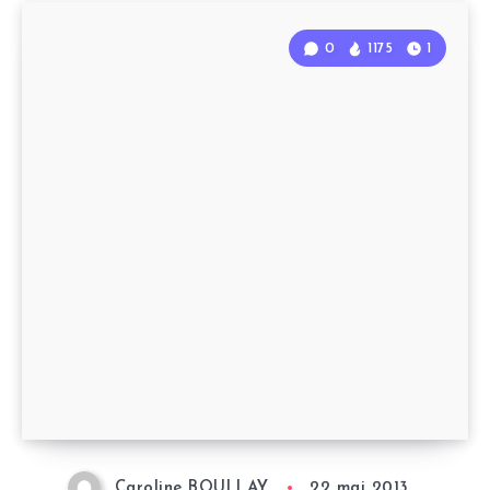
0
1175
1
Caroline BOULLAY
22 mai 2013