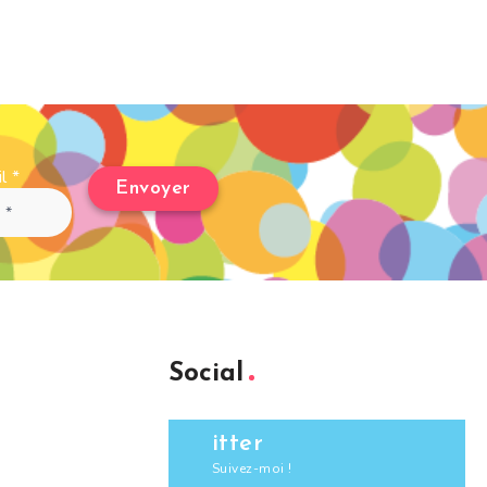
il
*
Social
itter
Suivez-moi !