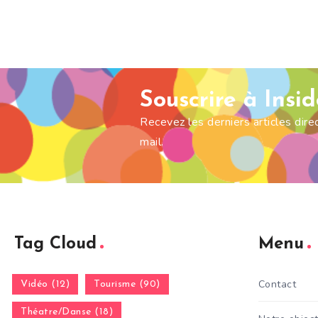
Souscrire à Insi
Recevez les derniers articles dir
mail.
Tag Cloud
Menu
Contact
Vidéo (12)
Tourisme (90)
Théatre/Danse (18)