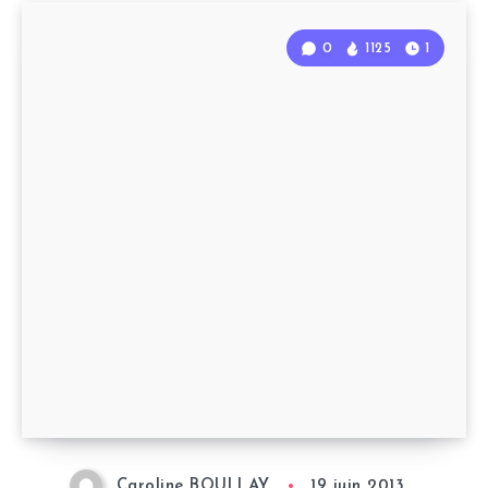
0
1125
1
Caroline BOULLAY
19 juin 2013