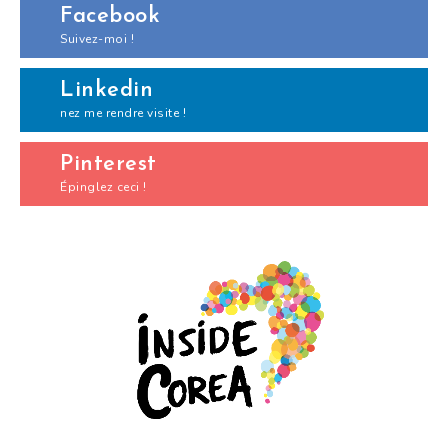
Facebook
Suivez-moi !
Linkedin
nez me rendre visite !
Pinterest
Épinglez ceci !