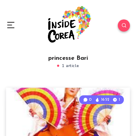
princesse Bari
1 article
0
1652
1