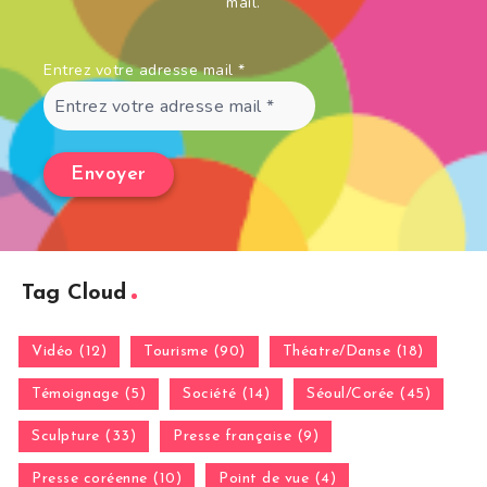
mail.
Entrez votre adresse mail
*
Tag Cloud
Vidéo (12)
Tourisme (90)
Théatre/Danse (18)
Témoignage (5)
Société (14)
Séoul/Corée (45)
Sculpture (33)
Presse française (9)
Presse coréenne (10)
Point de vue (4)