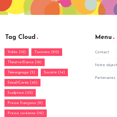
Tag Cloud
Menu
Contact
Vidéo (12)
Tourisme (90)
Théatre/Danse (18)
Notre object
Témoignage (5)
Société (14)
Partenaires
Séoul/Corée (45)
Sculpture (33)
Presse française (9)
Presse coréenne (10)