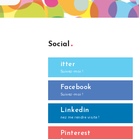
Social
itter
Suivez-moi !
Facebook
Suivez-moi !
Linkedin
nez me rendre visite !
Pinterest