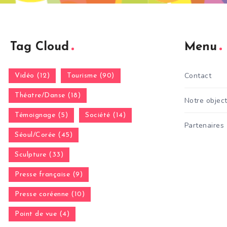
Tag Cloud
Menu
Contact
Vidéo (12)
Tourisme (90)
Théatre/Danse (18)
Notre object
Témoignage (5)
Société (14)
Partenaires
Séoul/Corée (45)
Sculpture (33)
Presse française (9)
Presse coréenne (10)
Point de vue (4)