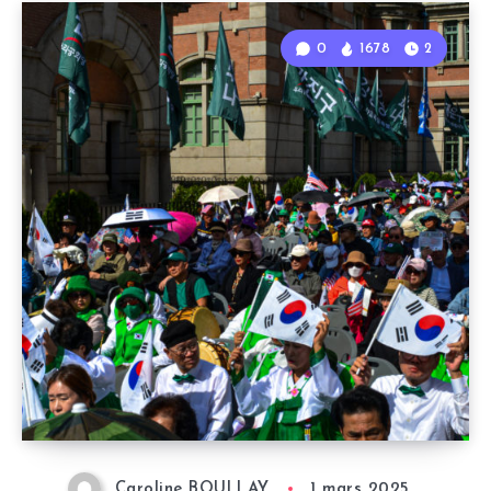
0
1678
2
Caroline BOULLAY
1 mars 2025