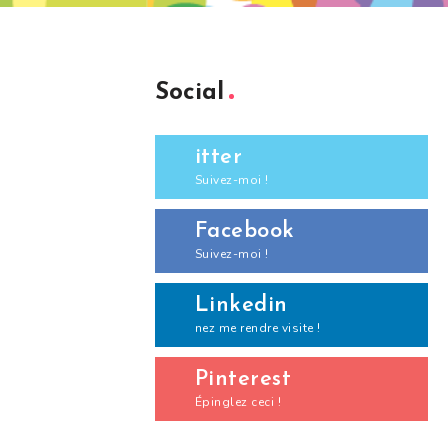
Social
itter
Suivez-moi !
Facebook
Suivez-moi !
Linkedin
nez me rendre visite !
Pinterest
Épinglez ceci !