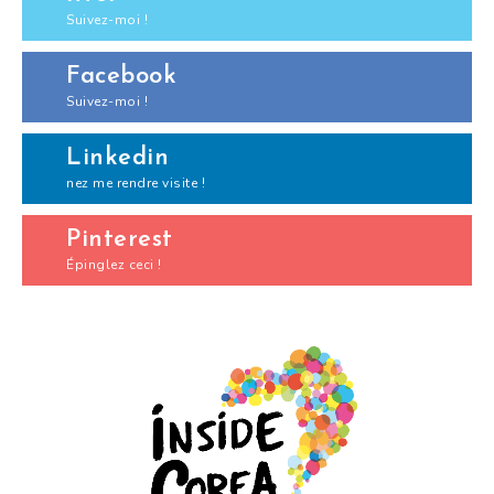
Suivez-moi !
Facebook
Suivez-moi !
Linkedin
nez me rendre visite !
Pinterest
Épinglez ceci !