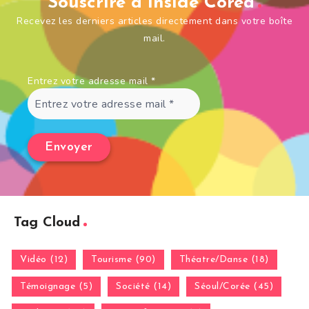
Souscrire à Inside Corea
Recevez les derniers articles directement dans votre boîte
mail.
Entrez votre adresse mail
*
Tag Cloud
Vidéo (12)
Tourisme (90)
Théatre/Danse (18)
Témoignage (5)
Société (14)
Séoul/Corée (45)