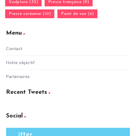
Sculpture (33)
Presse française (9)
Presse coréenne (10)
Point de vue (4)
Menu
Contact
Notre objectif
Partenaires
Recent Tweets
Social
itter