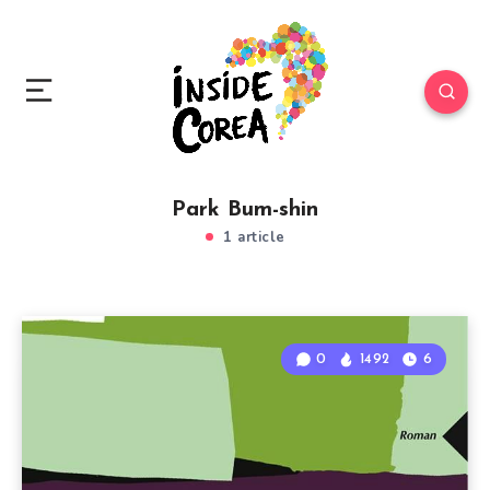
Park Bum-shin
1 article
0
1492
6