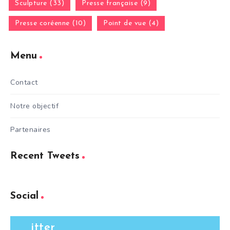
Sculpture (33)
Presse française (9)
Presse coréenne (10)
Point de vue (4)
Menu
Contact
Notre objectif
Partenaires
Recent Tweets
Social
itter