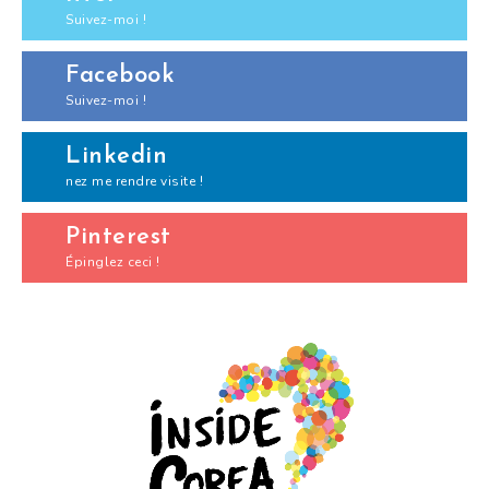
Suivez-moi !
Facebook
Suivez-moi !
Linkedin
nez me rendre visite !
Pinterest
Épinglez ceci !