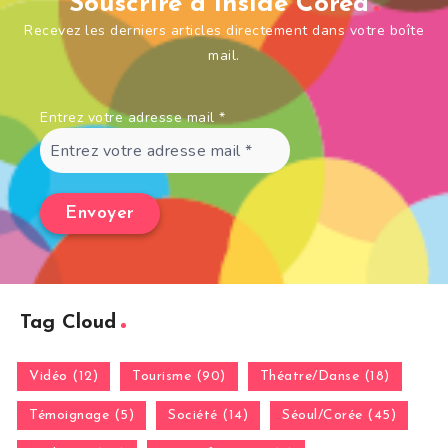
Souscrire à Inside Corea
Recevez les derniers articles directement dans votre boîte
mail.
Entrez votre adresse mail
*
Tag Cloud
Vidéo (12)
Tourisme (90)
Théatre/Danse (18)
Témoignage (5)
Société (14)
Séoul/Corée (45)