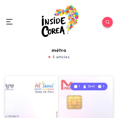
métro
5 articles
1
2441
1