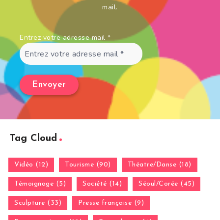
mail.
Entrez votre adresse mail
*
Tag Cloud
Vidéo (12)
Tourisme (90)
Théatre/Danse (18)
Témoignage (5)
Société (14)
Séoul/Corée (45)
Sculpture (33)
Presse française (9)