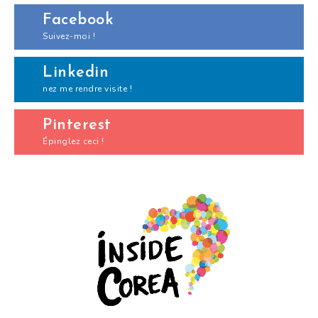
Facebook
Suivez-moi !
Linkedin
nez me rendre visite !
Pinterest
Épinglez ceci !