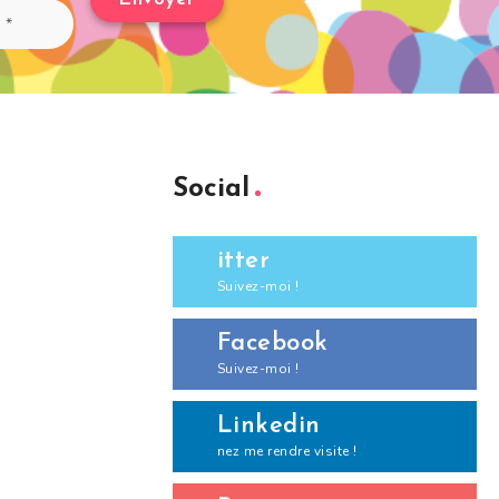
Social
itter
Suivez-moi !
Facebook
Suivez-moi !
Linkedin
nez me rendre visite !