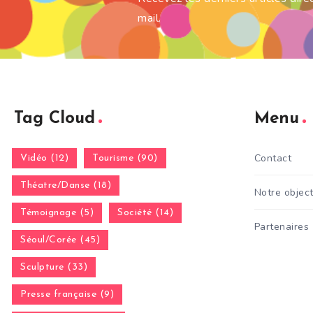
mail.
Tag Cloud
Menu
Contact
Vidéo (12)
Tourisme (90)
Théatre/Danse (18)
Notre object
Témoignage (5)
Société (14)
Partenaires
Séoul/Corée (45)
Sculpture (33)
Presse française (9)