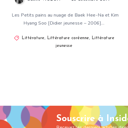
Les Petits pains au nuage de Baek Hee-Na et Kim
Hyang Soo [Didier jeunesse – 2006]…
Littérature
,
Littérature coréenne
,
Littérature
jeunesse
Souscrire à Insi
Recevez les derniers articles dir