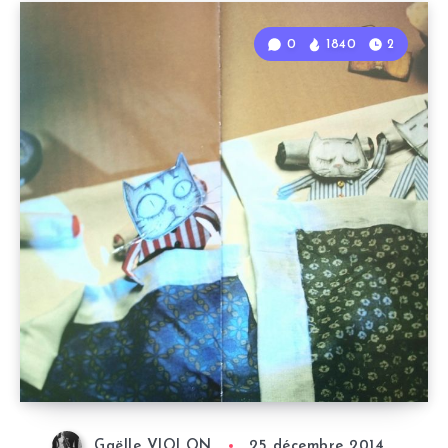
0
1840
2
Gaëlle VIOLON
25 décembre 2014