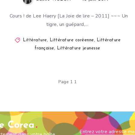
Cours ! de Lee Haery [La Joie de lire – 2011] ~~~ Un
tigre, un guépard,…
Littérature
,
Littérature coréenne
,
Littérature
française
,
Littérature jeunesse
Page 1 1
de Corea
Entrez votre adresse ma
ectement dans votre boîte