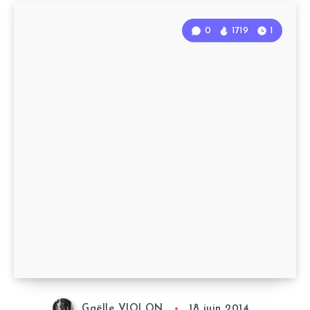
0
1719
1
Gaëlle VIOLON
18 juin 2014