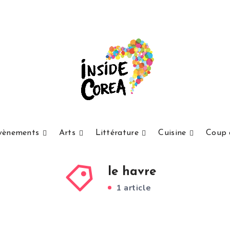
vènements
Arts
Littérature
Cuisine
Coup 
le havre
1 article