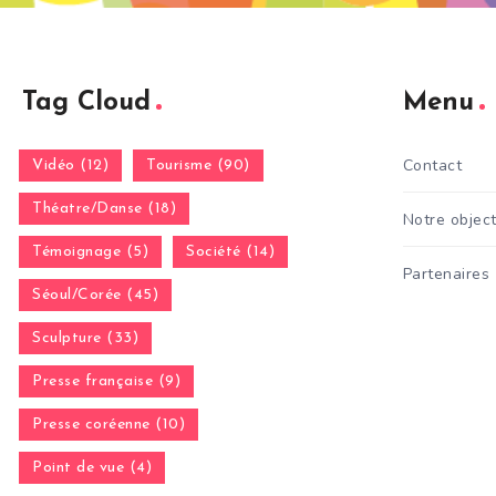
Tag Cloud
Menu
Contact
Vidéo (12)
Tourisme (90)
Théatre/Danse (18)
Notre object
Témoignage (5)
Société (14)
Partenaires
Séoul/Corée (45)
Sculpture (33)
Presse française (9)
Presse coréenne (10)
Point de vue (4)