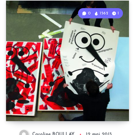
0
1562
1
Caroline BOULLAY
12 mai 2013