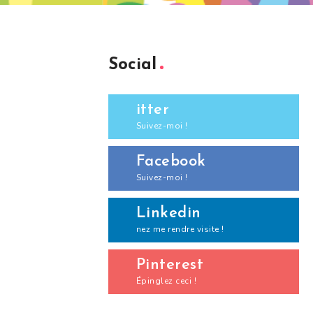
Social
itter
Suivez-moi !
Facebook
Suivez-moi !
Linkedin
nez me rendre visite !
Pinterest
Épinglez ceci !