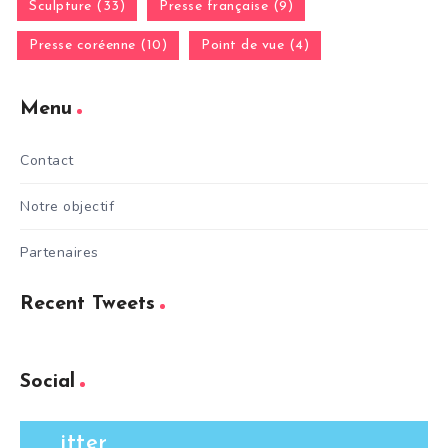
Sculpture (33)
Presse française (9)
Presse coréenne (10)
Point de vue (4)
Menu
Contact
Notre objectif
Partenaires
Recent Tweets
Social
itter