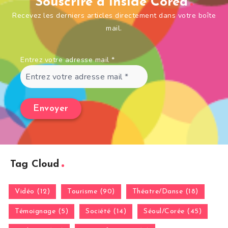
Souscrire à Inside Corea
Recevez les derniers articles directement dans votre boîte
mail.
Entrez votre adresse mail
*
Tag Cloud
Vidéo (12)
Tourisme (90)
Théatre/Danse (18)
Témoignage (5)
Société (14)
Séoul/Corée (45)