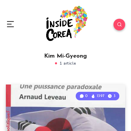
Kim Mi-Gyeong
1 article
0
1397
3