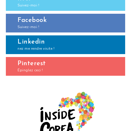
Suivez-moi !
Facebook
Suivez-moi !
Linkedin
nez me rendre visite !
Pinterest
Épinglez ceci !