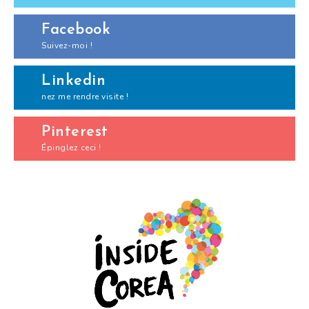
Facebook
Suivez-moi !
Linkedin
nez me rendre visite !
Pinterest
Épinglez ceci !