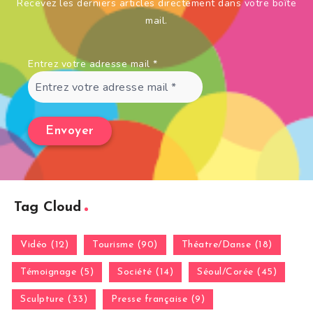
Recevez les derniers articles directement dans votre boîte
mail.
Entrez votre adresse mail
*
Tag Cloud
Vidéo (12)
Tourisme (90)
Théatre/Danse (18)
Témoignage (5)
Société (14)
Séoul/Corée (45)
Sculpture (33)
Presse française (9)