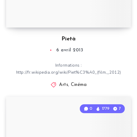
Pietà
6 avril 2013
Informations :
http://fr.wikipedia.org/wiki/Piet%C3%A0_(film,_2012)
Arts
,
Cinéma
0
1779
7