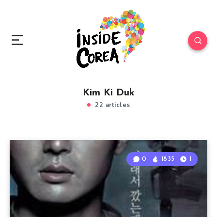
Kim Ki Duk
22 articles
0
1835
1