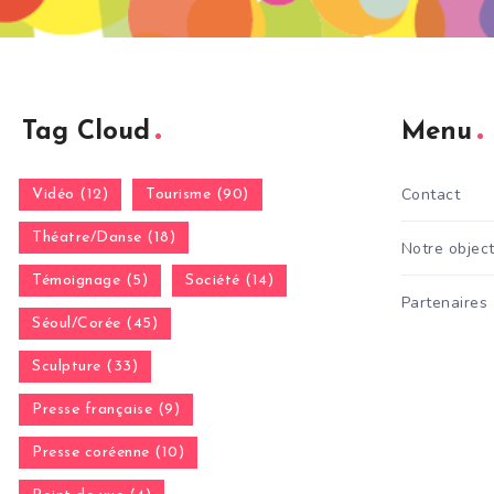
Tag Cloud
Menu
Contact
Vidéo (12)
Tourisme (90)
Théatre/Danse (18)
Notre object
Témoignage (5)
Société (14)
Partenaires
Séoul/Corée (45)
Sculpture (33)
Presse française (9)
Presse coréenne (10)