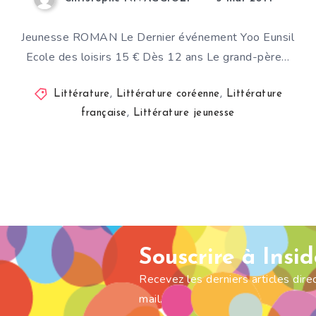
Jeunesse ROMAN Le Dernier événement Yoo Eunsil
Ecole des loisirs 15 € Dès 12 ans Le grand-père…
Littérature
,
Littérature coréenne
,
Littérature
française
,
Littérature jeunesse
Souscrire à Insi
Recevez les derniers articles dir
mail.