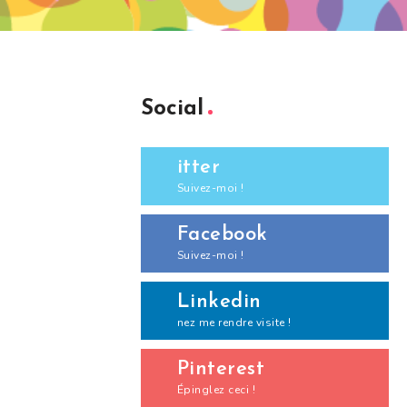
Social
itter
Suivez-moi !
Facebook
Suivez-moi !
Linkedin
nez me rendre visite !
Pinterest
Épinglez ceci !