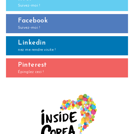
Suivez-moi !
Facebook
Suivez-moi !
Linkedin
nez me rendre visite !
Pinterest
Épinglez ceci !