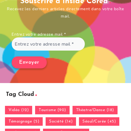
Souscrire à Inside Corea
Recevez les derniers articles directement dans votre boîte
mail.
Entrez votre adresse mail
*
Tag Cloud
Vidéo (12)
Tourisme (90)
Théatre/Danse (18)
Témoignage (5)
Société (14)
Séoul/Corée (45)