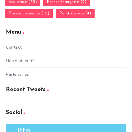
Sculpture (33)
Presse française (9)
Presse coréenne (10)
Point de vue (4)
Menu
Contact
Notre objectif
Partenaires
Recent Tweets
Social
itter