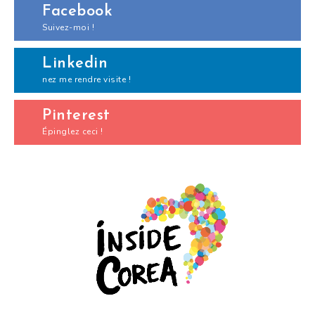
Facebook
Suivez-moi !
Linkedin
nez me rendre visite !
Pinterest
Épinglez ceci !