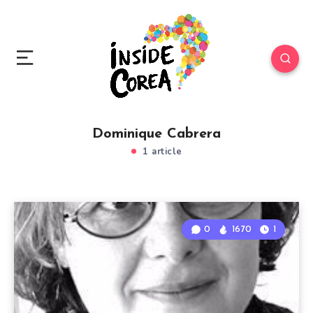
Dominique Cabrera
1 article
0
1670
1