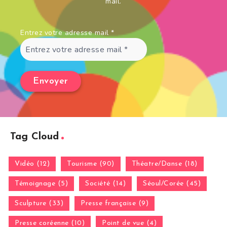
mail.
Entrez votre adresse mail
*
Tag Cloud
Vidéo (12)
Tourisme (90)
Théatre/Danse (18)
Témoignage (5)
Société (14)
Séoul/Corée (45)
Sculpture (33)
Presse française (9)
Presse coréenne (10)
Point de vue (4)