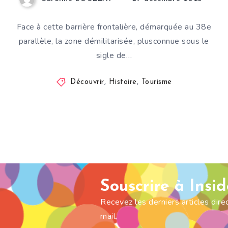
Face à cette barrière frontalière, démarquée au 38e
parallèle, la zone démilitarisée, plusconnue sous le
sigle de…
Découvrir
,
Histoire
,
Tourisme
Souscrire à Insi
Recevez les derniers articles dir
mail.