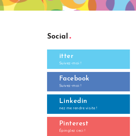
Social
itter
Suivez-moi !
Facebook
Suivez-moi !
Linkedin
nez me rendre visite !
Pinterest
Épinglez ceci !