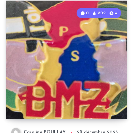
0
809
4
Caroline BOULLAY
29 décembre 2025