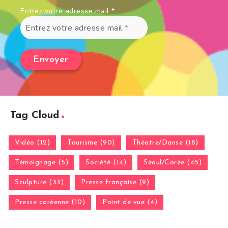
Entrez votre adresse mail
*
Tag Cloud
Vidéo (12)
Tourisme (90)
Théatre/Danse (18)
Témoignage (5)
Société (14)
Séoul/Corée (45)
Sculpture (33)
Presse française (9)
Presse coréenne (10)
Point de vue (4)