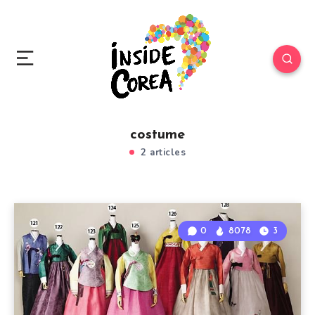
costume
2 articles
0
8078
3