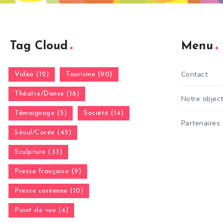
Tag Cloud
Menu
Contact
Vidéo (12)
Tourisme (90)
Théatre/Danse (18)
Notre object
Témoignage (5)
Société (14)
Partenaires
Séoul/Corée (45)
Sculpture (33)
Presse française (9)
Presse coréenne (10)
Point de vue (4)