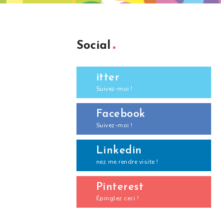
Social
itter
Suivez-moi !
Facebook
Suivez-moi !
Linkedin
nez me rendre visite !
Pinterest
Épinglez ceci !