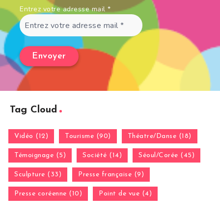
Entrez votre adresse mail
*
Tag Cloud
Vidéo (12)
Tourisme (90)
Théatre/Danse (18)
Témoignage (5)
Société (14)
Séoul/Corée (45)
Sculpture (33)
Presse française (9)
Presse coréenne (10)
Point de vue (4)