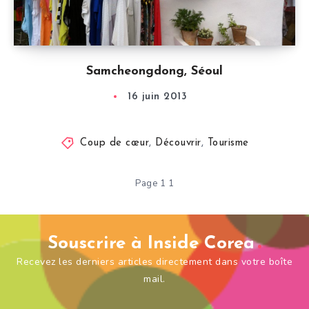
Samcheongdong, Séoul
16 juin 2013
Coup de cœur
,
Découvrir
,
Tourisme
Page 1 1
Souscrire à Inside Corea
Recevez les derniers articles directement dans votre boîte
mail.