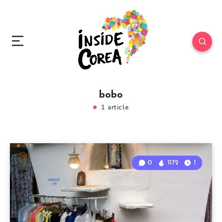
bobo
1 article
0
1172
1