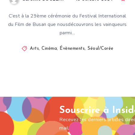
C’est à la 29ème cérémonie du Festival International
du Film de Busan que nousdécouvrons les vainqueurs
parmi…
Arts
,
Cinéma
,
Évènements
,
Séoul/Corée
Souscrire à Insi
Recevez les derniers articles dir
mail.