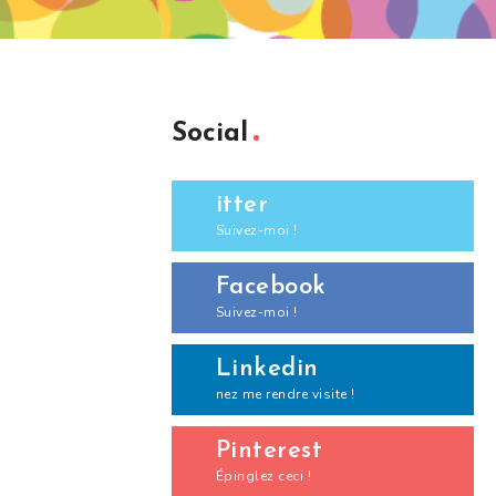
Social
itter
Suivez-moi !
Facebook
Suivez-moi !
Linkedin
nez me rendre visite !
Pinterest
Épinglez ceci !