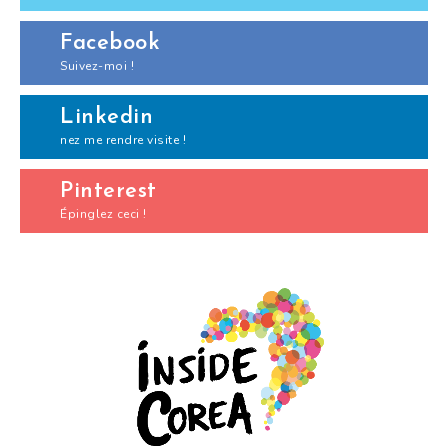
Facebook
Suivez-moi !
Linkedin
nez me rendre visite !
Pinterest
Épinglez ceci !