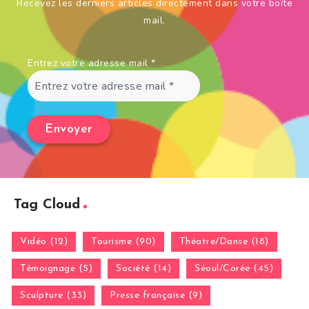
Recevez les derniers articles directement dans votre boîte
mail.
Entrez votre adresse mail
*
Tag Cloud
Vidéo (12)
Tourisme (90)
Théatre/Danse (18)
Témoignage (5)
Société (14)
Séoul/Corée (45)
Sculpture (33)
Presse française (9)