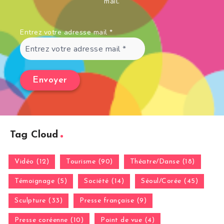
mail.
Entrez votre adresse mail
*
Tag Cloud
Vidéo (12)
Tourisme (90)
Théatre/Danse (18)
Témoignage (5)
Société (14)
Séoul/Corée (45)
Sculpture (33)
Presse française (9)
Presse coréenne (10)
Point de vue (4)