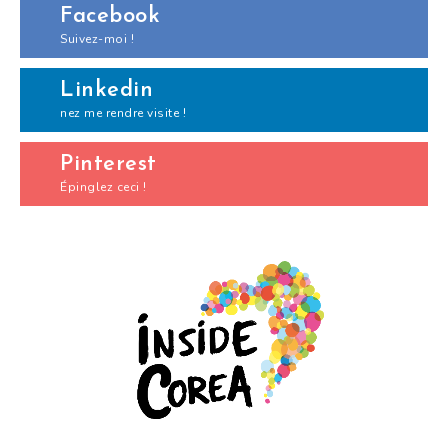
Facebook
Suivez-moi !
Linkedin
nez me rendre visite !
Pinterest
Épinglez ceci !