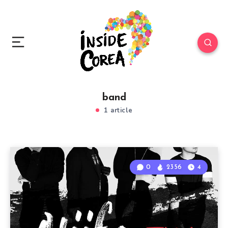
band
1 article
0
2356
4