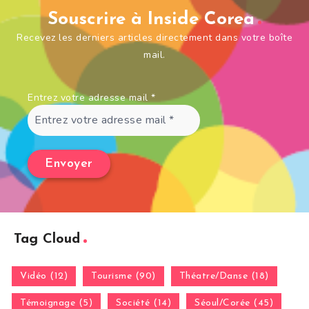
Souscrire à Inside Corea
Recevez les derniers articles directement dans votre boîte
mail.
Entrez votre adresse mail
*
Tag Cloud
Vidéo (12)
Tourisme (90)
Théatre/Danse (18)
Témoignage (5)
Société (14)
Séoul/Corée (45)