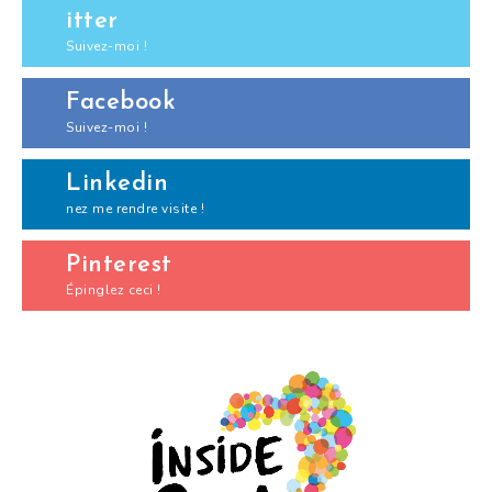
itter
Suivez-moi !
Facebook
Suivez-moi !
Linkedin
nez me rendre visite !
Pinterest
Épinglez ceci !